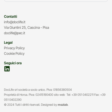
Contatti
info@doclife.it
Via Giuntini 25, Cascina - Pisa
doclife@pec.it
Legal
Privacy Policy
Cookie Policy
Seguici ora
DocLife srl società a socio unico. Piva: 01856380504
Proprietà di Horsa. Piva: 02415190400 sito web Tel: +39 051 0402211 Fax: +39
051 0402290
© 2024 Tutti i diritti riservati. Designed by
mszlab
.